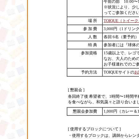
午前の部 10:00〜1
※状況により、少
ってご参加くださ
場 所
TOIQUE（トイー
参 加 費
3,000円（1ドリン
人 数
各回 6名（要予約）
特 典
参加者には『球体
参加資格
15歳以上で、レゴ
なお、大人のため
お子様連れでのご
予約方法
TOIQUEサイトの
お
[ 懇親会 ]
各回終了後 希望者で、1時間〜1時間
を食べながら、和気藹々と語り合いまし
懇親会参加費
1,000円（カレー
[ 使用するブロックについて ]
・使用するブロックは、講師からレン