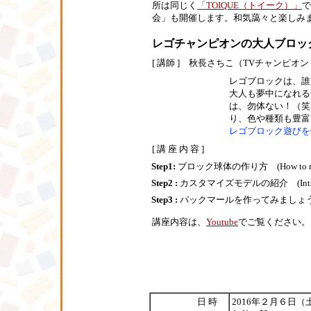
所は同じく
「TOIQUE（トイーク）」
で
会」も開催します。和気藹々と楽しみ
レゴチャンピオンの大人ブロック教室
[ 講師 ] 秋長さちこ（TVチャンピ
レゴブロックは、誰
大人も夢中になれる
は、勿体ない！（笑
り、色や種類も豊富
レゴブロック遊びを
[ 講 座 内 容 ]
Step1:
ブロック球体の作り方 (How to mak
Step2 :
カスタマイズモデルの紹介 (Introduin
Step3 :
パックマールを作ってみましょう (Let'
講座内容は、
Youtube
でご覧ください。
日 時
2016年２月６日（